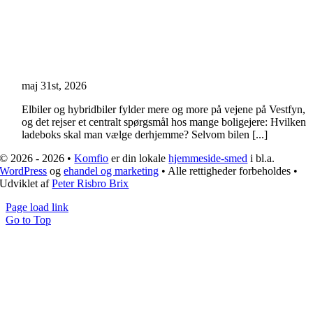
maj 31st, 2026
Elbiler og hybridbiler fylder mere og more på vejene på Vestfyn,
og det rejser et centralt spørgsmål hos mange boligejere: Hvilken
ladeboks skal man vælge derhjemme? Selvom bilen [...]
© 2026 - 2026 •
Komfio
er din lokale
hjemmeside-smed
i bl.a.
WordPress
og
ehandel og marketing
• Alle rettigheder forbeholdes •
Udviklet af
Peter Risbro Brix
Page load link
Go to Top