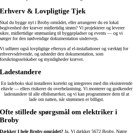
Erhverv & Lovpligtige Tjek
Skal du bygge nyt i Broby-området, eller arrangerer du en lokal
begivenhed der kræver midlertidig strøm? Vi projekterer og leverer
sikre, midlertidige strømanlæg til byggepladser og events — og vi
sørger for den nødvendige dokumentation undervejs.
Vi udfører også lovpligtige eftersyn af el-installationer og værktøj for
erhvervsdrivende, og udsteder den dokumentation, som
forsikringsselskaber og myndigheder kræver.
Ladestandere
En ladeboks skal installeres korrekt og integreres med din eksisterende
eltavle — ellers risikerer du overbelastning. Vi monterer og godkender
ladestandere til alle elbilsmærker, og vi kan programmere dem til at
lade om natten, når strømmen er billigst.
Ofte stillede spørgsmål om elektriker i
Broby
Dækker I hele Broby-området?
Ja. Vi dækker 5672 Broby, Nørre