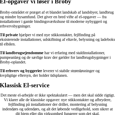
El-opgaver vi løser i Broby
Broby-området er præget af et blandet landskab af landsbyer, landbrug
og mindre bysamfund. Det giver en bred vifte af el-opgaver — fra
installationer i gamle bindingsværkshuse til moderne nybyggeri og
erhvervsbygninger.
Til private
hjælper vi med nye stikkontakter, fejlfinding på
eksisterende installationer, udskiftning af eltavle, belysning og ladebok
til elbilen.
Til landbrugsejendomme
har vi erfaring med staldinstallationer,
pumpeanlæg og de særlige krav der gælder for landbrugsbygninger i
Broby-oplandet.
Til erhverv og byggerier
leverer vi stabile strømløsninger og
lovpligtige eftersyn, der holder tidsplanen.
Klassisk El-service
Det meste el-arbejde er ikke spektakulært — men det skal sidde rigtigt.
Vi klarer alle de klassiske opgaver: nye stikkontakter og afbrydere,
fejlfinding på installationer der driller, montering af belysning
indendørs og udendørs, og alt det løbende vedligehold, som sikrer at
dit hjem eller din virksomhed fungerer som det skal.