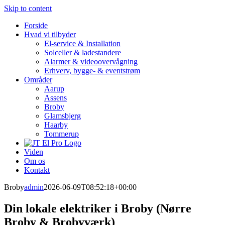
Skip to content
Forside
Hvad vi tilbyder
El-service & Installation
Solceller & ladestandere
Alarmer & videoovervågning
Erhverv, bygge- & eventstrøm
Områder
Aarup
Assens
Broby
Glamsbjerg
Haarby
Tommerup
Viden
Om os
Kontakt
Broby
admin
2026-06-09T08:52:18+00:00
Din lokale elektriker i Broby (Nørre
Broby & Brobyværk)