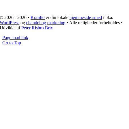
© 2026 - 2026 •
Komfio
er din lokale
hjemmeside-smed
i bl.a.
WordPress
og
ehandel og marketing
• Alle rettigheder forbeholdes •
Udviklet af
Peter Risbro Brix
Page load link
Go to Top